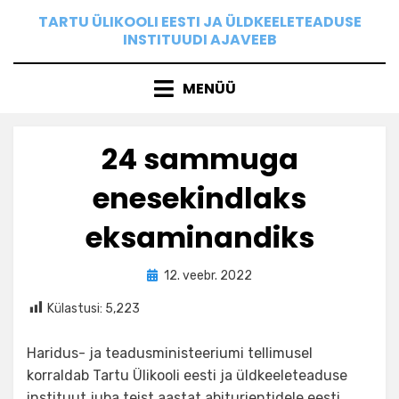
Skip
TARTU ÜLIKOOLI EESTI JA ÜLDKEELETEADUSE
to
INSTITUUDI AJAVEEB
content
MENÜÜ
24 sammuga
enesekindlaks
eksaminandiks
Posted
by
12. veebr. 2022
Ilona
on
Külastusi:
5,223
Haridus- ja teadusministeeriumi tellimusel
korraldab Tartu Ülikooli eesti ja üldkeeleteaduse
instituut juba teist aastat abiturientidele eesti