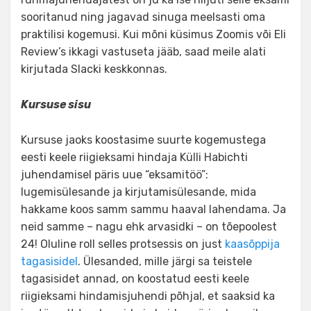
sooritanud ning jagavad sinuga meelsasti oma
praktilisi kogemusi. Kui mõni küsimus Zoomis või Eli
Review’s ikkagi vastuseta jääb, saad meile alati
kirjutada Slacki keskkonnas.
Kursuse sisu
Kursuse jaoks koostasime suurte kogemustega
eesti keele riigieksami hindaja Külli Habichti
juhendamisel päris uue “eksamitöö”:
lugemisülesande ja kirjutamisülesande, mida
hakkame koos samm sammu haaval lahendama. Ja
neid samme – nagu ehk arvasidki – on tõepoolest
24! Oluline roll selles protsessis on just
kaasõppija
tagasisidel
. Ülesanded, mille järgi sa teistele
tagasisidet annad, on koostatud eesti keele
riigieksami hindamisjuhendi põhjal, et saaksid ka