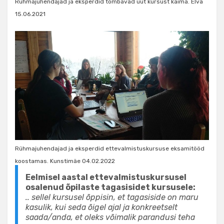
Rühmajuhendajad ja eksperdid tõmbavad uut kursust käima. Elva
15.06.2021
Rühmajuhendajad ja eksperdid ettevalmistuskursuse eksamitööd
koostamas. Kunstimäe 04.02.2022
Eelmisel aastal ettevalmistuskursusel
osalenud õpilaste tagasisidet kursusele:
.. sellel kursusel õppisin, et tagasiside on maru
kasulik, kui seda õigel ajal ja konkreetselt
saada/anda, et oleks võimalik parandusi teha