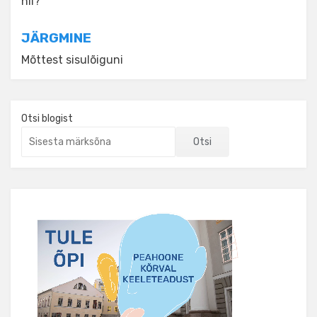
nii?
JÄRGMINE
Mõttest sisulõiguni
Otsi blogist
Otsi