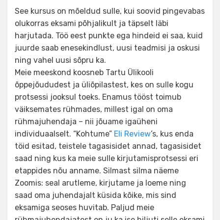
See kursus on mõeldud sulle, kui soovid pingevabas
olukorras eksami põhjalikult ja täpselt läbi
harjutada. Töö eest punkte ega hindeid ei saa, kuid
juurde saab enesekindlust, uusi teadmisi ja oskusi
ning vahel uusi sõpru ka.
Meie meeskond koosneb Tartu Ülikooli
õppejõududest ja üliõpilastest, kes on sulle kogu
protsessi jooksul toeks. Enamus tööst toimub
väiksemates rühmades, millest igal on oma
rühmajuhendaja – nii jõuame igaüheni
individuaalselt. “Kohtume”
Eli Review
’s, kus enda
töid esitad, teistele tagasisidet annad, tagasisidet
saad ning kus ka meie sulle kirjutamisprotsessi eri
etappides nõu anname. Silmast silma näeme
Zoomis: seal arutleme, kirjutame ja loeme ning
saad oma juhendajalt küsida kõike, mis sind
eksamiga seoses huvitab. Paljud meie
rühmajuhendajatest on ju ka ise hiljuti selle eksami