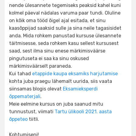
nende ülesannete tegemiseks peaksid kahel kuni
kolmel päeval nädalas varuma paar tundi. Oluline
on kõik oma tööd õigel ajal esitada, et sinu
kaasõppijad saaksid sulle ja sina neile tagasisidet
anda. Mida rohkem panustad kursuse ülesannete
täitmisesse, seda rohkem kasu sellest kursusest
saad, sest ilma sinu enese märkimisväärse
pingutuseta ei saa ka sinu oskused
märkimisväärselt paraneda.
Kui tahad
etappide kaupa eksamiks harjutamise
kohta juba praegu lähemalt uurida, siis vaata
siinsamas blogis olevat
Eksamieksperdi
õppematerjali
.
Meie eelmine kursus on juba saanud mitu
tunnustust, viimati
Tartu ülikooli 2021. aasta
õppeteo
tiitli.
Kohtumiseni!