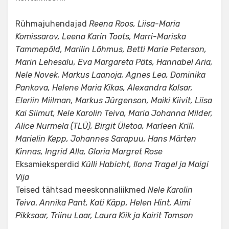
Rühmajuhendajad
Reena Roos, Liisa-Maria
Komissarov, Leena Karin Toots, Marri-Mariska
Tammepõld, Marilin Lõhmus, Betti Marie Peterson,
Marin Lehesalu, Eva Margareta Päts, Hannabel Aria,
Nele Novek, Markus Laanoja, Agnes Lea, Dominika
Pankova, Helene Maria Kikas, Alexandra Kolsar,
Eleriin Miilman, Markus Jürgenson, Maiki Kiivit, Liisa
Kai Siimut, Nele Karolin Teiva, Maria Johanna Milder,
Alice Nurmela (TLÜ), Birgit Ületoa, Marleen Krill,
Marielin Kepp, Johannes Sarapuu, Hans Märten
Kinnas, Ingrid Alla, Gloria Margret Rose
Eksamieksperdid
Külli Habicht, Ilona Tragel ja Maigi
Vija
Teised tähtsad meeskonnaliikmed
Nele Karolin
Teiva
,
Annika Pant, Kati Käpp, Helen Hint, Aimi
Pikksaar, Triinu Laar, Laura Kiik ja Kairit Tomson