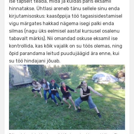
ise täpselt teada, mida ja kuidas päris eksamil
hinnatakse. Ühtlasi areneb tänu sellele sinu enda
kirjutamisoskus: kaasõppija töö tagasisidestamisel
vigu märgates hakkad nägema isegi palki enda
silmas (nagu üks eelmisel aastal kursusel osalenu
tabavalt märkis). Nii omandad oskuse eksamil ise
kontrollida, kas kõik vajalik on su töös olemas, ning
õpid parandama leitud puudujäägid ära enne, kui
su töö hindajani jõuab.