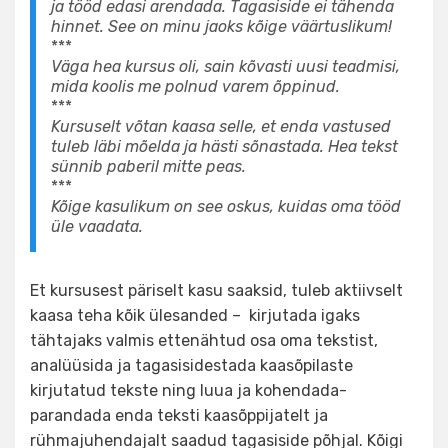
ja tööd edasi arendada. Tagasiside ei tähenda
hinnet. See on minu jaoks kõige väärtuslikum!
***
Väga hea kursus oli, sain kõvasti uusi teadmisi,
mida koolis me polnud varem õppinud.
***
Kursuselt võtan kaasa selle, et enda vastused
tuleb läbi mõelda ja hästi sõnastada. Hea tekst
sünnib paberil mitte peas.
***
Kõige kasulikum on see oskus, kuidas oma tööd
üle vaadata.
Et kursusest päriselt kasu saaksid, tuleb aktiivselt
kaasa teha kõik ülesanded – kirjutada igaks
tähtajaks valmis ettenähtud osa oma tekstist,
analüüsida ja tagasisidestada kaasõpilaste
kirjutatud tekste ning luua ja kohendada-
parandada enda teksti kaasõppijatelt ja
rühmajuhendajalt saadud tagasiside põhjal. Kõigi