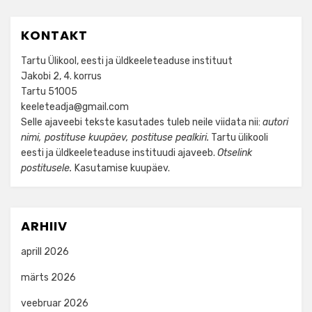
KONTAKT
Tartu Ülikool, eesti ja üldkeeleteaduse instituut
Jakobi 2, 4. korrus
Tartu 51005
keeleteadja@gmail.com
Selle ajaveebi tekste kasutades tuleb neile viidata nii:
autori
nimi, postituse kuupäev, postituse pealkiri.
Tartu ülikooli
eesti ja üldkeeleteaduse instituudi ajaveeb.
Otselink
postitusele.
Kasutamise kuupäev.
ARHIIV
aprill 2026
märts 2026
veebruar 2026