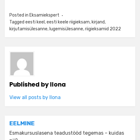
Posted in
Eksamiekspert
Tagged
eesti keel
,
eesti keele riigieksam
,
kirjand
,
kirjutamisülesanne
,
lugemisülesanne
,
riigieksamid 2022
Published by
Ilona
View all posts by Ilona
Navigeerimine
EELMINE
Esmakursuslasena teadustööd tegemas – kuidas