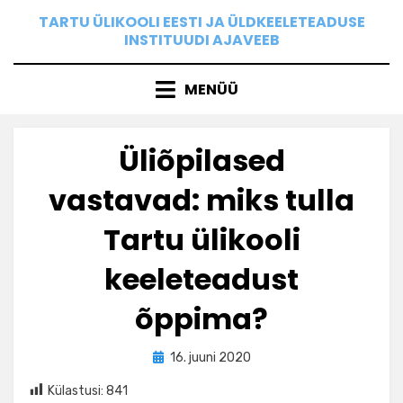
Skip
TARTU ÜLIKOOLI EESTI JA ÜLDKEELETEADUSE
to
INSTITUUDI AJAVEEB
content
MENÜÜ
Üliõpilased
vastavad: miks tulla
Tartu ülikooli
keeleteadust
õppima?
Posted
by
16. juuni 2020
Ilona
on
Külastusi:
841