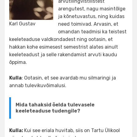
arvutilingvistilistest
arengutest, nagu masintõlge
ja kõnetuvastus, ning kuidas
Karl Gustav
need toimivad. Arvasin, et
omandan teadmisi ka teistest
keeleteaduse valdkondadest ning ootasin, et
hakkan kohe esimesest semestrist alates ainult
keeleteadust ja selle rakendamist arvuti kaudu
õppima.
Kulla
: Ootasin, et see avardab mu silmaringi ja
annab tulevikuvõimalusi.
Mida tahaksid öelda tulevasele
keeleteaduse tudengile?
Kulla:
Kui see eriala huvitab, siis on Tartu Ülikool