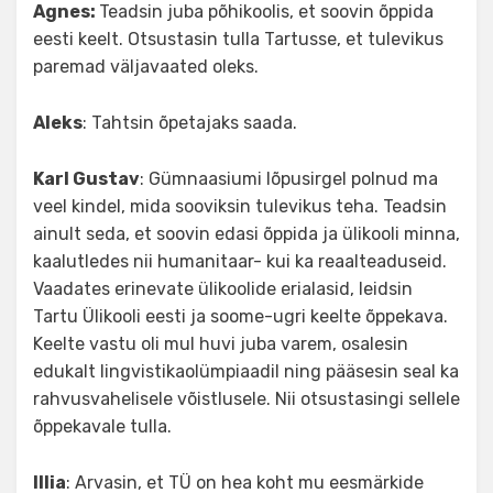
Agnes:
Teadsin juba põhikoolis, et soovin õppida
eesti keelt. Otsustasin tulla Tartusse, et tulevikus
paremad väljavaated oleks.
Aleks
: Tahtsin õpetajaks saada.
Karl Gustav
: Gümnaasiumi lõpusirgel polnud ma
veel kindel, mida sooviksin tulevikus teha. Teadsin
ainult seda, et soovin edasi õppida ja ülikooli minna,
kaalutledes nii humanitaar- kui ka reaalteaduseid.
Vaadates erinevate ülikoolide erialasid, leidsin
Tartu Ülikooli eesti ja soome-ugri keelte õppekava.
Keelte vastu oli mul huvi juba varem, osalesin
edukalt lingvistikaolümpiaadil ning pääsesin seal ka
rahvusvahelisele võistlusele. Nii otsustasingi sellele
õppekavale tulla.
Illia
: Arvasin, et TÜ on hea koht mu eesmärkide