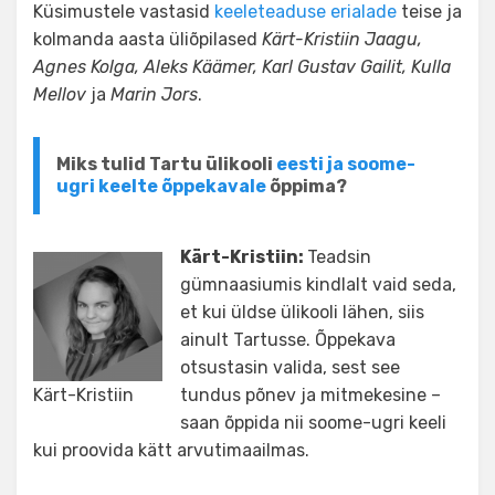
Küsimustele vastasid
keeleteaduse erialade
teise ja
kolmanda aasta üliõpilased
Kärt-Kristiin Jaagu,
Agnes Kolga, Aleks Käämer, Karl Gustav Gailit, Kulla
Mellov
ja
Marin Jors
.
Miks tulid Tartu ülikooli
eesti ja soome-
ugri keelte õppekavale
õppima?
Kärt-Kristiin:
Teadsin
gümnaasiumis kindlalt vaid seda,
et kui üldse ülikooli lähen, siis
ainult Tartusse. Õppekava
otsustasin valida, sest see
Kärt-Kristiin
tundus põnev ja mitmekesine –
saan õppida nii soome-ugri keeli
kui proovida kätt arvutimaailmas.