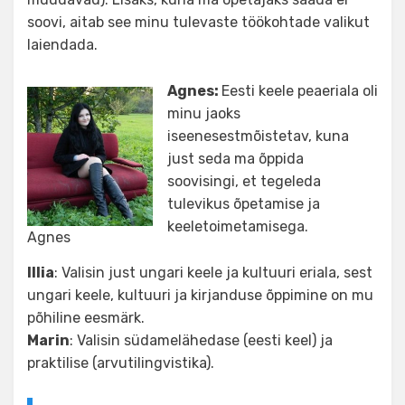
soovi, aitab see minu tulevaste töökohtade valikut
laiendada.
Agnes:
Eesti keele peaeriala oli
minu jaoks
iseenesestmõistetav, kuna
just seda ma õppida
soovisingi, et tegeleda
tulevikus õpetamise ja
keeletoimetamisega.
Agnes
Illia
: Valisin just ungari keele ja kultuuri eriala, sest
ungari keele, kultuuri ja kirjanduse õppimine on mu
põhiline eesmärk.
Marin
: Valisin südamelähedase (eesti keel) ja
praktilise (arvutilingvistika).