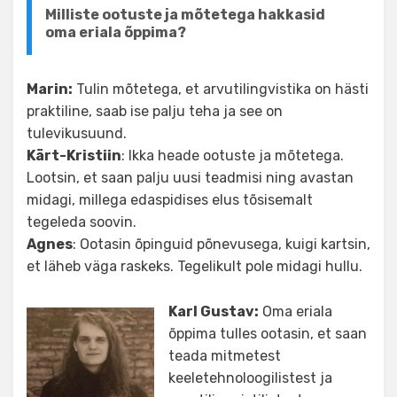
Milliste ootuste ja mõtetega hakkasid
oma eriala õppima?
Marin:
Tulin mõtetega, et arvutilingvistika on hästi
praktiline, saab ise palju teha ja see on
tulevikusuund.
Kärt-Kristiin
: Ikka heade ootuste ja mõtetega.
Lootsin, et saan palju uusi teadmisi ning avastan
midagi, millega edaspidises elus tõsisemalt
tegeleda soovin.
Agnes
: Ootasin õpinguid põnevusega, kuigi kartsin,
et läheb väga raskeks. Tegelikult pole midagi hullu.
Karl Gustav:
Oma eriala
õppima tulles ootasin, et saan
teada mitmetest
keeletehnoloogilistest ja