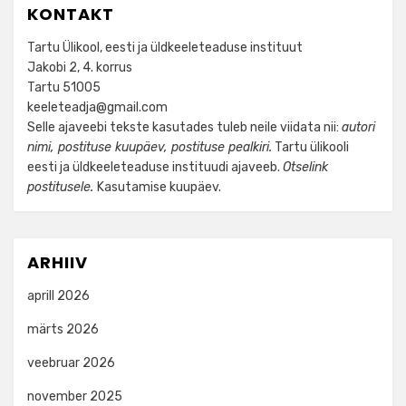
KONTAKT
Tartu Ülikool, eesti ja üldkeeleteaduse instituut
Jakobi 2, 4. korrus
Tartu 51005
keeleteadja@gmail.com
Selle ajaveebi tekste kasutades tuleb neile viidata nii:
autori
nimi, postituse kuupäev, postituse pealkiri.
Tartu ülikooli
eesti ja üldkeeleteaduse instituudi ajaveeb.
Otselink
postitusele.
Kasutamise kuupäev.
ARHIIV
aprill 2026
märts 2026
veebruar 2026
november 2025