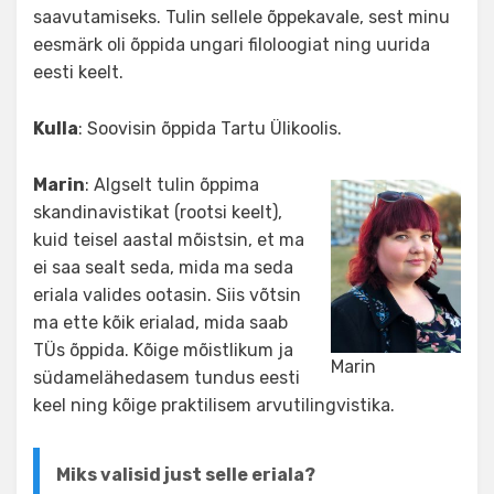
saavutamiseks. Tulin sellele õppekavale, sest minu
eesmärk oli õppida ungari filoloogiat ning uurida
eesti keelt.
Kulla
: Soovisin õppida Tartu Ülikoolis.
Marin
: Algselt tulin õppima
skandinavistikat (rootsi keelt),
kuid teisel aastal mõistsin, et ma
ei saa sealt seda, mida ma seda
eriala valides ootasin. Siis võtsin
ma ette kõik erialad, mida saab
TÜs õppida. Kõige mõistlikum ja
Marin
südamelähedasem tundus eesti
keel ning kõige praktilisem arvutilingvistika.
Miks valisid just selle eriala?