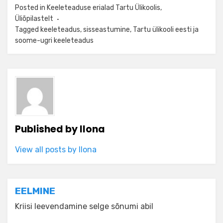
Posted in
Keeleteaduse erialad Tartu Ülikoolis
,
Üliõpilastelt
Tagged
keeleteadus
,
sisseastumine
,
Tartu ülikooli eesti ja
soome-ugri keeleteadus
Published by
Ilona
View all posts by Ilona
Navigeerimine
EELMINE
Kriisi leevendamine selge sõnumi abil