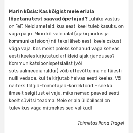
Marin küsis: Kas kõigist meie eriala
lõpetanutest saavad õpetajad?
Lühike vastus
on “ei”. Neid ameteid, kus eesti keel tuleb kasuks, on
väga palju. Minu kõrvalerialal (ajakirjandus ja
kommunikatsioon) näiteks läheb eesti keele oskust
väga vaja. Kes meist poleks kohanud väga kehvas
eesti keeles kirjutatud artikleid ajakirjanduses?
Kommunikatsioonispetsialist (või
sotsiaalmeediahaldur) võib ettevõtte maine täiesti
nulli vedada, kui ta kirjutab halvas eesti keeles. Või
näiteks tõlgid-toimetajad-korrektorid – see ka
ilmselt selgitust ei vaja, miks nemad peavad eesti
keelt süvitsi teadma. Meie eriala üliõpilasel on
tulevikus väga mitmekesised valikud!
Toimetas Ilona Tragel