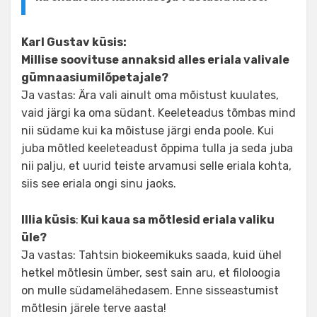
Karl Gustav küsis:
Millise soovituse annaksid alles eriala valivale
gümnaasiumilõpetajale?
Ja vastas: Ära vali ainult oma mõistust kuulates,
vaid järgi ka oma südant. Keeleteadus tõmbas mind
nii südame kui ka mõistuse järgi enda poole. Kui
juba mõtled keeleteadust õppima tulla ja seda juba
nii palju, et uurid teiste arvamusi selle eriala kohta,
siis see eriala ongi sinu jaoks.
Illia küsis
:
Kui kaua sa mõtlesid eriala valiku
üle?
Ja vastas: Tahtsin biokeemikuks saada, kuid ühel
hetkel mõtlesin ümber, sest sain aru, et filoloogia
on mulle südamelähedasem. Enne sisseastumist
mõtlesin järele terve aasta!