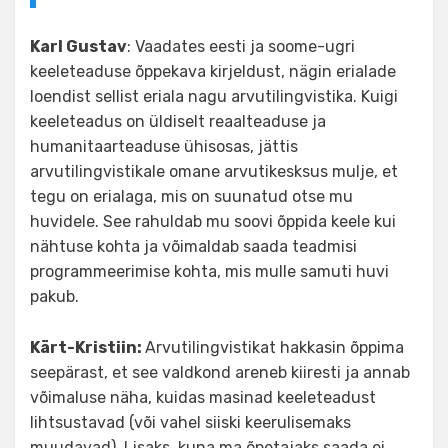
Karl Gustav
: Vaadates eesti ja soome-ugri
keeleteaduse õppekava kirjeldust, nägin erialade
loendist sellist eriala nagu arvutilingvistika. Kuigi
keeleteadus on üldiselt reaalteaduse ja
humanitaarteaduse ühisosas, jättis
arvutilingvistikale omane arvutikesksus mulje, et
tegu on erialaga, mis on suunatud otse mu
huvidele. See rahuldab mu soovi õppida keele kui
nähtuse kohta ja võimaldab saada teadmisi
programmeerimise kohta, mis mulle samuti huvi
pakub.
Kärt-Kristiin:
Arvutilingvistikat hakkasin õppima
seepärast, et see valdkond areneb kiiresti ja annab
võimaluse näha, kuidas masinad keeleteadust
lihtsustavad (või vahel siiski keerulisemaks
muudavad). Lisaks, kuna ma õpetajaks saada ei