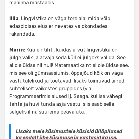
maailma mastaabis.
Illia
: Lingvistika on väga tore ala, mida võib
edaspidises elus erinevates valdkondades
rakendada.
Marin
: Kuulen tihti, kuidas arvutilingvistika on
julge valik ja arvaja seda küll ei julgeks valida. See
ei ole üldse nii hull! Matemaatika nt ei ole üldse see,
mis see oli gümnaasiumis, õppejõud kõik on väga
vastutulelikud ja toetavad, lisaks toimuvad ained
suhteliselt väikestes gruppides (v.a
Programmeerimis alused I). Seega, kui ise vähegi
tahta ja huvi tunda asja vastu, siis saab selle
selgeks ilma suurema peavaluta.
Lisaks meie küsimustele küsisid üliõpilased
ka endalt ühe küsimuse ja vastasid ka ise.