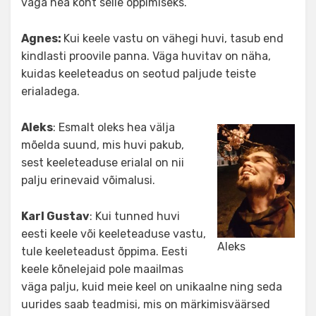
väga hea koht selle õppimiseks.
Agnes:
Kui keele vastu on vähegi huvi, tasub end
kindlasti proovile panna. Väga huvitav on näha,
kuidas keeleteadus on seotud paljude teiste
erialadega.
Aleks
: Esmalt oleks hea välja
mõelda suund, mis huvi pakub,
sest keeleteaduse erialal on nii
palju erinevaid võimalusi.
Karl Gustav
: Kui tunned huvi
eesti keele või keeleteaduse vastu,
Aleks
tule keeleteadust õppima. Eesti
keele kõnelejaid pole maailmas
väga palju, kuid meie keel on unikaalne ning seda
uurides saab teadmisi, mis on märkimisväärsed