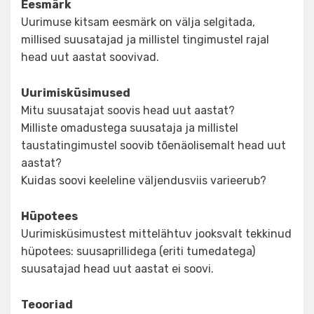
Eesmärk
Uurimuse kitsam eesmärk on välja selgitada,
millised suusatajad ja millistel tingimustel rajal
head uut aastat soovivad.
Uurimisküsimused
Mitu suusatajat soovis head uut aastat?
Milliste omadustega suusataja ja millistel
taustatingimustel soovib tõenäolisemalt head uut
aastat?
Kuidas soovi keeleline väljendusviis varieerub?
Hüpotees
Uurimisküsimustest mittelähtuv jooksvalt tekkinud
hüpotees: suusaprillidega (eriti tumedatega)
suusatajad head uut aastat ei soovi.
Teooriad