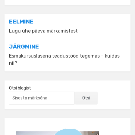
Navigeerimine
EELMINE
Lugu ühe päeva märkamistest
JÄRGMINE
Esmakursuslasena teadustööd tegemas – kuidas
nii?
Otsi blogist
Otsi