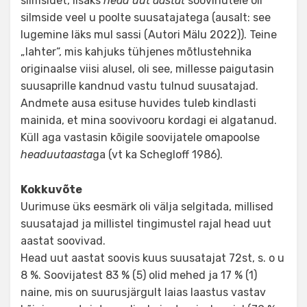
silmsidet, lisaks
head uut aastat
soovinutele oli
silmside veel u poolte suusatajatega (ausalt: see
lugemine läks mul sassi (Autori Mälu 2022)). Teine
„lahter“, mis kahjuks tühjenes mõtlustehnika
originaalse viisi alusel, oli see, millesse paigutasin
suusaprille kandnud vastu tulnud suusatajad.
Andmete ausa esituse huvides tuleb kindlasti
mainida, et mina soovivooru kordagi ei algatanud.
Küll aga vastasin kõigile soovijatele omapoolse
headuutaasta
ga (vt ka Schegloff 1986).
Kokkuvõte
Uurimuse üks eesmärk oli välja selgitada, millised
suusatajad ja millistel tingimustel rajal head uut
aastat soovivad.
Head uut aastat soovis kuus suusatajat 72st, s. o u
8 %. Soovijatest 83 % (5) olid mehed ja 17 % (1)
naine, mis on suurusjärgult laias laastus vastav