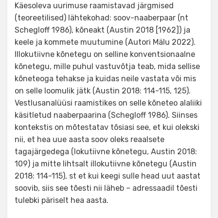
Käesoleva uurimuse raamistavad järgmised
(teoreetilised) lähtekohad: soov-naaberpaar (nt
Schegloff 1986), kõneakt (Austin 2018 [1962]) ja
keele ja kommete muutumine (Autori Mälu 2022).
Illokutiivne kõnetegu on selline konventsionaalne
kõnetegu, mille puhul vastuvõtja teab, mida sellise
kõneteoga tehakse ja kuidas neile vastata või mis
on selle loomulik jätk (Austin 2018: 114-115, 125).
Vestlusanalüüsi raamistikes on selle kõneteo alaliiki
käsitletud naaberpaarina (Schegloff 1986). Siinses
kontekstis on mõtestatav tõsiasi see, et kui olekski
nii, et hea uue aasta soov oleks reaalsete
tagajärgedega (lokutiivne kõnetegu, Austin 2018:
109) ja mitte lihtsalt illokutiivne kõnetegu (Austin
2018: 114-115), st et kui keegi sulle head uut aastat
soovib, siis see tõesti nii läheb – adressaadil tõesti
tulebki päriselt hea aasta.