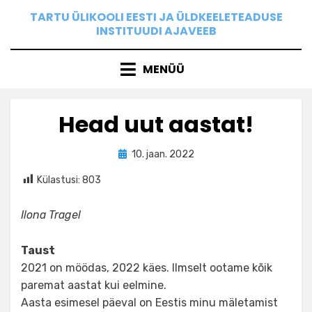
Skip
TARTU ÜLIKOOLI EESTI JA ÜLDKEELETEADUSE
to
INSTITUUDI AJAVEEB
content
MENÜÜ
Head uut aastat!
Posted
by
10. jaan. 2022
Ilona
on
Külastusi:
803
Ilona Tragel
Taust
2021 on möödas, 2022 käes. Ilmselt ootame kõik
paremat aastat kui eelmine.
Aasta esimesel päeval on Eestis minu mäletamist