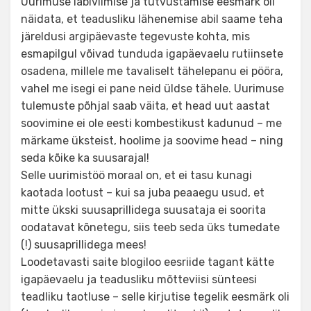
Uurimuse läbiviimise ja tutvustamise eesmärk oli
näidata, et teadusliku lähenemise abil saame teha
järeldusi argipäevaste tegevuste kohta, mis
esmapilgul võivad tunduda igapäevaelu rutiinsete
osadena, millele me tavaliselt tähelepanu ei pööra,
vahel me isegi ei pane neid üldse tähele. Uurimuse
tulemuste põhjal saab väita, et head uut aastat
soovimine ei ole eesti kombestikust kadunud – me
märkame üksteist, hoolime ja soovime head – ning
seda kõike ka suusarajal!
Selle uurimistöö moraal on, et ei tasu kunagi
kaotada lootust – kui sa juba peaaegu usud, et
mitte ükski suusaprillidega suusataja ei soorita
oodatavat kõnetegu, siis teeb seda üks tumedate
(!) suusaprillidega mees!
Loodetavasti saite blogiloo eesriide tagant kätte
igapäevaelu ja teadusliku mõtteviisi sünteesi
teadliku taotluse – selle kirjutise tegelik eesmärk oli