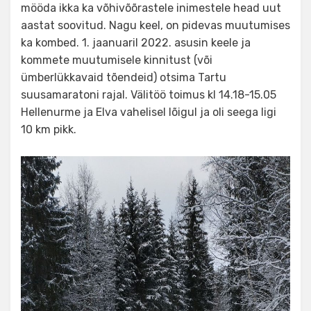
mööda ikka ka võhivõõrastele inimestele head uut
aastat soovitud. Nagu keel, on pidevas muutumises
ka kombed. 1. jaanuaril 2022. asusin keele ja
kommete muutumisele kinnitust (või
ümberlükkavaid tõendeid) otsima Tartu
suusamaratoni rajal. Välitöö toimus kl 14.18-15.05
Hellenurme ja Elva vahelisel lõigul ja oli seega ligi
10 km pikk.