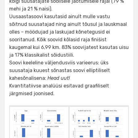
kõigi suusatajate soolisele jaotumisele rajal (79 %
mehi ja 21 % naisi).
Uusaastasoovi kasutasid ainult mulle vastu
sõitnud suusatajad ning ainult tõusul ja lauskmaal
olles – möödujad ja laskujad kõnetegusid ei
sooritanud. Kõik soovid kõlasid raja finišist
kaugemal kui 6,99 km. 83% soovijatest kasutas uisu
ja 17% klassikalist sõidustiili.
Soovi keeleline väljendusviis varieerus: üks
suusataja kuuest sõnastas soovi elliptiliselt
kahesõnalisena:
Head uut!
Kvantitatiivse analüüsi esitavad graafiliselt
järgmised joonised.