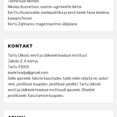
Toimetuse liikmed:
Nikolay Kuznetsov, soome-ugri keelte lektor
Kerttu Rozenvalde, keelepoliitika ja eesti keele teise keelena
kaasprofessor
Kertu Zahharov, magistriastme üliõpilane
KONTAKT
Tartu Ülikool, eesti ja üldkeeleteaduse instituut
Jakobi 2, 4. korrus
Tartu 51005
keeleteadja@gmail.com
Selle ajaveebi tekste kasutades tuleb neile viidata nii:
autori
nimi, postituse kuupäev, postituse pealkiri.
Tartu ülikooli
eesti ja üldkeeleteaduse instituudi ajaveeb.
Otselink
postitusele.
Kasutamise kuupäev.