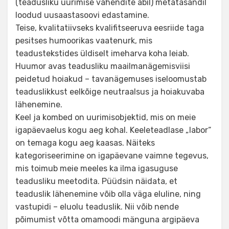
(teadusliku uurimise vahendite abil) metatasandil
loodud uusaastasoovi edastamine.
Teise, kvalitatiivseks kvalifitseeruva eesriide taga
pesitses humoorikas vaatenurk, mis
teadustekstides üldiselt imeharva koha leiab.
Huumor avas teadusliku maailmanägemisviisi
peidetud hoiakud – tavanägemuses iseloomustab
teaduslikkust eelkõige neutraalsus ja hoiakuvaba
lähenemine.
Keel ja kombed on uurimisobjektid, mis on meie
igapäevaelus kogu aeg kohal. Keeleteadlase „labor“
on temaga kogu aeg kaasas. Näiteks
kategoriseerimine on igapäevane vaimne tegevus,
mis toimub meie meeles ka ilma igasuguse
teadusliku meetodita. Püüdsin näidata, et
teaduslik lähenemine võib olla väga eluline, ning
vastupidi – eluolu teaduslik. Nii võib nende
põimumist võtta omamoodi mänguna argipäeva