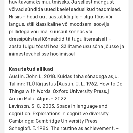
huvitavamaks muutmiseks. Ja sellest mängust
võivad sündida uued keeleteaduslikud teadmised.
Niisiis – head uut aastat kõigile – olgu tõus või
langus, stiil klassikaline või moodsam; soovija
prillidega või ilma, suusaülikonnas või
dressipükstes! Kõneaktid täitugu literaalselt –
aasta tulgu tõesti hea! Säilitame usu sõna jõusse ja
inimestevahelisse hoolimisse!
Kasutatud allikad
Austin, John L. 2018. Kuidas teha sõnadega asju.
Tallinn: TLÜ Kirjastus [Austin, J. L. 1962. How to Do
Things with Words. Oxford University Press.]
Autori Mälu. Algus – 2022.
Levinson, S. C. 2003. Space in language and
cognition: Explorations in cognitive diversity.
Cambridge: Cambridge University Press.
Schegloff, E. 1986. The routine as achievement. –