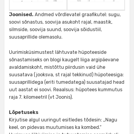
Joonised.
Andmed võrdlevatel graafikutel: sugu,
soovi sõnastus, soovija asukoht rajal, maastik,
silmside, soovija suund, soovija sõidustiil,
suusaprillide olemasolu.
Uurimisküsimustest lähtuvate hüpoteeside
sõnastamiseks on blogi kaugelt liiga argipäevane
avaldamiskoht, mistõttu piirdusin vaid ühe
suusatava (jooksva, st rajal tekkinud) hüpoteesiga:
suusaprillidega (eriti tumedatega) suusatajad head
uut aastat ei soovi. Reaalsus: hüpotees kummutus
raja 7. kilomeetril (vt Joonis).
Lõpetuseks
Kirjutise algul uuringut esitledes tõdesin: „Nagu
keel, on pidevas muutumises ka kombed.“