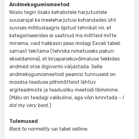
Andmekogumismeetod
Niisiis tegin lisaks kehalistele harjutustele
suusarajal ka meeleharjutusi kohandades üht
suvises mõtluslaagris õpitud tehnikat nii, et
kategoriseerides ei saatnud ma mõtteid mitte
minema, vaid hakkasin peas midagi Exceli tabeli
sarnast tekitama (tehnika nimetuseks pakun:
ekseldamine), et kirjapanekuvõimaluse tekkides
andmed otse digivormi väljastada. Selle
andmekogumismeetodi peamisi tunnuseid on
moodsa teaduse põhimõtteist lähtuv
argiteadmiste ja teadusliku meetodi lõimimine.
(Mälu on teadagi valikuline, aga võin kinnitada –
I
did my very best
.)
Tulemused
Back to normality
sai tabel selline: