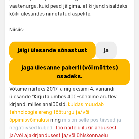
vaatenurga, kuid pead jälgima, et kirjand sisaldaks
kõiki ülesandes nimetatud aspekte.
Niisiis:
jälgi ülesande sõnastust
ja
jaga ülesanne paberil (või mõttes)
osadeks.
Võtame näiteks 2017. a riigieksami 4. variandi
ülesande “Kirjuta umbes 400-sõnaline arutlev
kirjand, milles analüüsid,
kuidas muudab
tehnoloogia areng tööturgu ja/või
õppimisvõimalusi
ning
mis on selle positiivsed ja
negatiivsed küljed.
Too näiteid ilukirjandusest
ja/või ajakirjandusest ja/või ühiskonnaelu