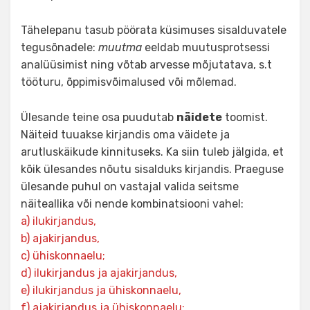
Tähelepanu tasub pöörata küsimuses sisalduvatele
tegusõnadele:
muutma
eeldab muutusprotsessi
analüüsimist ning võtab arvesse mõjutatava, s.t
tööturu, õppimisvõimalused või mõlemad.
Ülesande teine osa puudutab
näidete
toomist.
Näiteid tuuakse kirjandis oma väidete ja
arutluskäikude kinnituseks. Ka siin tuleb jälgida, et
kõik ülesandes nõutu sisalduks kirjandis. Praeguse
ülesande puhul on vastajal valida seitsme
näiteallika või nende kombinatsiooni vahel:
a) ilukirjandus,
b) ajakirjandus,
c) ühiskonnaelu;
d) ilukirjandus ja ajakirjandus,
e) ilukirjandus ja ühiskonnaelu,
f) ajakirjandus ja ühiskonnaelu;