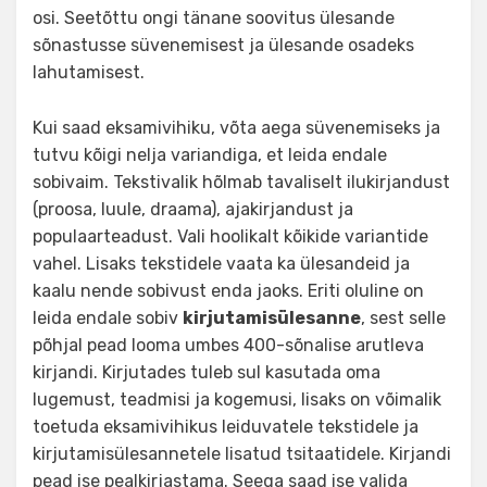
osi. Seetõttu ongi tänane soovitus ülesande
sõnastusse süvenemisest ja ülesande osadeks
lahutamisest.
Kui saad eksamivihiku, võta aega süvenemiseks ja
tutvu kõigi nelja variandiga, et leida endale
sobivaim. Tekstivalik hõlmab tavaliselt ilukirjandust
(proosa, luule, draama), ajakirjandust ja
populaarteadust. Vali hoolikalt kõikide variantide
vahel. Lisaks tekstidele vaata ka ülesandeid ja
kaalu nende sobivust enda jaoks. Eriti oluline on
leida endale sobiv
kirjutamisülesanne
, sest selle
põhjal pead looma umbes 400-sõnalise arutleva
kirjandi. Kirjutades tuleb sul kasutada oma
lugemust, teadmisi ja kogemusi, lisaks on võimalik
toetuda eksamivihikus leiduvatele tekstidele ja
kirjutamisülesannetele lisatud tsitaatidele. Kirjandi
pead ise pealkirjastama. Seega saad ise valida