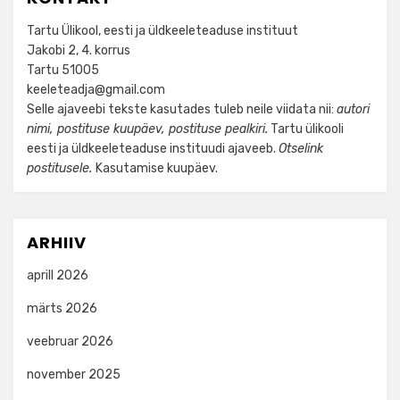
Tartu Ülikool, eesti ja üldkeeleteaduse instituut
Jakobi 2, 4. korrus
Tartu 51005
keeleteadja@gmail.com
Selle ajaveebi tekste kasutades tuleb neile viidata nii:
autori
nimi, postituse kuupäev, postituse pealkiri.
Tartu ülikooli
eesti ja üldkeeleteaduse instituudi ajaveeb.
Otselink
postitusele.
Kasutamise kuupäev.
ARHIIV
aprill 2026
märts 2026
veebruar 2026
november 2025