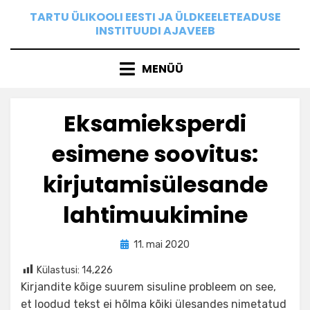
Skip
TARTU ÜLIKOOLI EESTI JA ÜLDKEELETEADUSE
to
INSTITUUDI AJAVEEB
content
MENÜÜ
Eksamieksperdi
esimene soovitus:
kirjutamisülesande
lahtimuukimine
Posted
by
11. mai 2020
Ilona
on
Külastusi:
14,226
Kirjandite kõige suurem sisuline probleem on see,
et loodud tekst ei hõlma kõiki ülesandes nimetatud