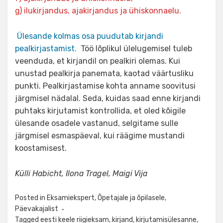
g) ilukirjandus, ajakirjandus ja ühiskonnaelu.
Ülesande kolmas osa puudutab kirjandi
pealkirjastamist.
Töö lõplikul ülelugemisel tuleb
veenduda, et kirjandil on pealkiri olemas. Kui
unustad pealkirja panemata, kaotad väärtusliku
punkti. Pealkirjastamise kohta anname soovitusi
järgmisel nädalal. Seda, kuidas saad enne kirjandi
puhtaks kirjutamist kontrollida, et oled kõigile
ülesande osadele vastanud, selgitame sulle
järgmisel esmaspäeval, kui räägime mustandi
koostamisest.
Külli Habicht, Ilona Tragel, Maigi Vija
Posted in
Eksamiekspert
,
Õpetajale ja õpilasele
,
Päevakajalist
Tagged
eesti keele riigieksam
,
kirjand
,
kirjutamisülesanne
,