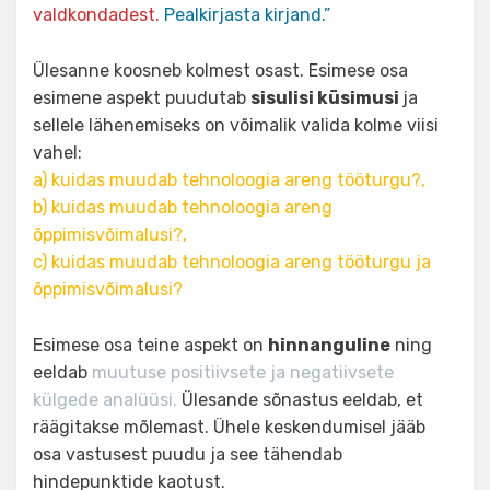
valdkondadest.
Pealkirjasta kirjand.”
Ülesanne koosneb kolmest osast. Esimese osa
esimene aspekt puudutab
sisulisi küsimusi
ja
sellele lähenemiseks on võimalik valida kolme viisi
vahel:
a) kuidas muudab tehnoloogia areng tööturgu?,
b) kuidas muudab tehnoloogia areng
õppimisvõimalusi?,
c) kuidas muudab tehnoloogia areng tööturgu ja
õppimisvõimalusi?
Esimese osa teine aspekt on
hinnanguline
ning
eeldab
muutuse positiivsete ja negatiivsete
külgede analüüsi.
Ülesande sõnastus eeldab, et
räägitakse mõlemast. Ühele keskendumisel jääb
osa vastusest puudu ja see tähendab
hindepunktide kaotust.