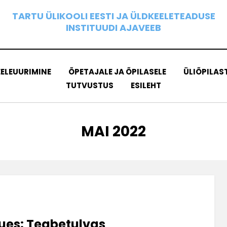
TARTU ÜLIKOOLI EESTI JA ÜLDKEELETEADUSE
INSTITUUDI AJAVEEB
EELEUURIMINE
ÕPETAJALE JA ÕPILASELE
ÜLIÕPILAS
TUTVUSTUS
ESILEHT
KUU
:
MAI 2022
uues: Teabetulvas