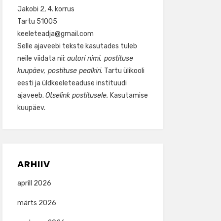
Jakobi 2, 4. korrus
Tartu 51005
keeleteadja@gmail.com
Selle ajaveebi tekste kasutades tuleb
neile viidata nii:
autori nimi, postituse
kuupäev, postituse pealkiri.
Tartu ülikooli
eesti ja üldkeeleteaduse instituudi
ajaveeb.
Otselink postitusele.
Kasutamise
kuupäev.
ARHIIV
aprill 2026
märts 2026