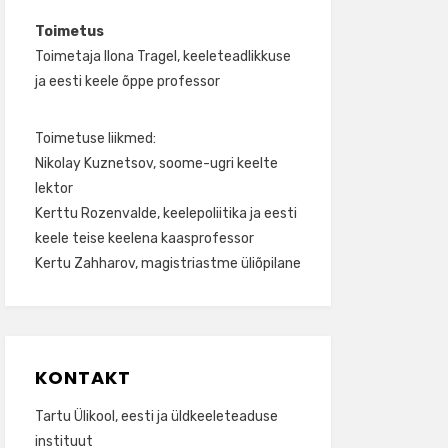
Toimetus
Toimetaja Ilona Tragel, keeleteadlikkuse
ja eesti keele õppe professor
Toimetuse liikmed:
Nikolay Kuznetsov, soome-ugri keelte
lektor
Kerttu Rozenvalde, keelepoliitika ja eesti
keele teise keelena kaasprofessor
Kertu Zahharov, magistriastme üliõpilane
KONTAKT
Tartu Ülikool, eesti ja üldkeeleteaduse
instituut