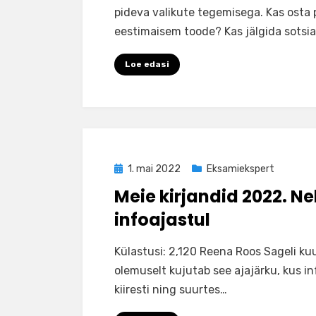
pideva valikute tegemisega. Kas osta
eestimaisem toode? Kas jälgida sotsia
Loe edasi
Posted
1. mai 2022
Eksamiekspert
on
Meie kirjandid 2022. Ne
infoajastul
by
Ilona
Külastusi: 2,120 Reena Roos Sageli ku
olemuselt kujutab see ajajärku, kus in
kiiresti ning suurtes…