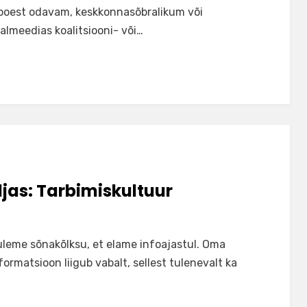
 poest odavam, keskkonnasõbralikum või
almeedias koalitsiooni- või…
ljas: Tarbimiskultuur
uleme sõnakõlksu, et elame infoajastul. Oma
formatsioon liigub vabalt, sellest tulenevalt ka