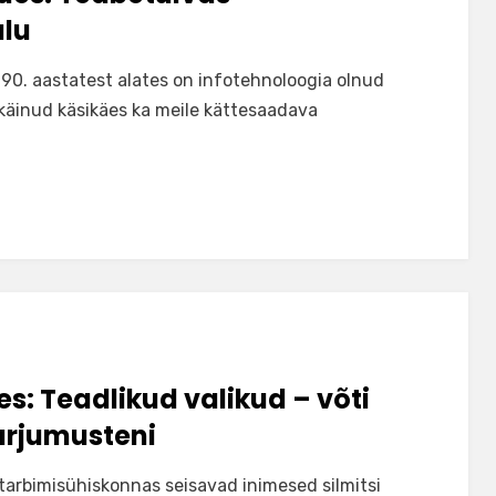
alu
90. aastatest alates on infotehnoloogia olnud
 käinud käsikäes ka meile kättesaadava
ies: Teadlikud valikud – võti
arjumusteni
 tarbimisühiskonnas seisavad inimesed silmitsi