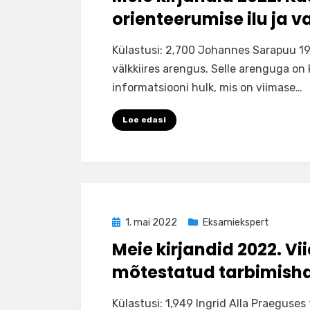
orienteerumise ilu ja v
by
Ilona
Külastusi: 2,700 Johannes Sarapuu 19
välkkiires arengus. Selle arenguga on
informatsiooni hulk, mis on viimase…
Loe edasi
Posted
1. mai 2022
Eksamiekspert
on
Meie kirjandid 2022. Vi
mõtestatud tarbimish
by
Ilona
Külastusi: 1,949 Ingrid Alla Praeguses