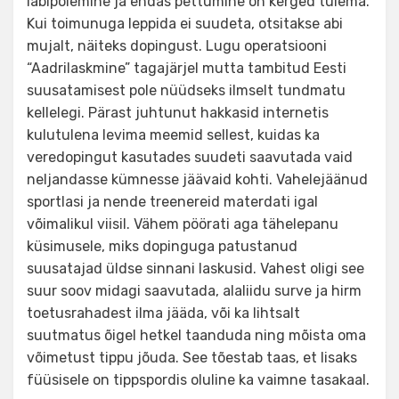
läbipõlemine ja endas pettumine on kerged tulema.
Kui toimunuga leppida ei suudeta, otsitakse abi
mujalt, näiteks dopingust. Lugu operatsiooni
“Aadrilaskmine” tagajärjel mutta tambitud Eesti
suusatamisest pole nüüdseks ilmselt tundmatu
kellelegi. Pärast juhtunut hakkasid internetis
kulutulena levima meemid sellest, kuidas ka
veredopingut kasutades suudeti saavutada vaid
neljandasse kümnesse jäävaid kohti. Vahelejäänud
sportlasi ja nende treenereid materdati igal
võimalikul viisil. Vähem pöörati aga tähelepanu
küsimusele, miks dopinguga patustanud
suusatajad üldse sinnani laskusid. Vahest oligi see
suur soov midagi saavutada, alaliidu surve ja hirm
toetusrahadest ilma jääda, või ka lihtsalt
suutmatus õigel hetkel taanduda ning mõista oma
võimetust tippu jõuda. See tõestab taas, et lisaks
füüsisele on tippspordis oluline ka vaimne tasakaal.