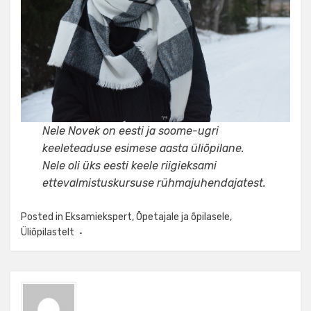
Nele Novek on eesti ja soome-ugri
keeleteaduse esimese aasta üliõpilane.
Nele oli üks eesti keele riigieksami
ettevalmistuskursuse rühmajuhendajatest.
Posted in
Eksamiekspert
,
Õpetajale ja õpilasele
,
Üliõpilastelt