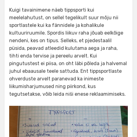
Kuigi tavainimene näeb tippsporti kui
meelelahutust, on sellel tegelikult suur mõju nii
sportlastele kui ka fännidele ja kohalikule
kultuuriruumile. Spordis liikuv raha jõuab eelkõige
nendeni, kes on tipus. Selleks, et pjedestaalil
püsida, peavad atleedid kulutama aega ja raha,
tihti enda tervise ja pereelu arvelt. Kui
pingutustest ei piisa, on oht läbi põleda ja halvemal
juhul ebaausale teele sattuda. Ent tippsportlaste
ohverduste arvelt paranevad ka inimeste
liikumisharjumused ning piirkond, kus
tegutsetakse, võib leida niši enese reklaamimiseks.