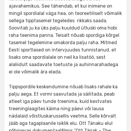
ajavahemikus. See tähendab, et kui inimene on
mingil spordialal väga hea, on teoreetiliselt võimalik
sellega tipptasemel tegeledes rikkaks saada.
Soovitab ju ka üks palju kuuldud ütluski oma hobi
raha teenima panna. Teisalt nõuab spordiga kõrgel
tasemel tegelemine omakorda palju raha. Mitmed
Eesti sportlased on intervjuudes tunnistanud, et
lisaks oma spordialale on neil ka lisatöö, sest
alaliidult saadavate toetuste ja auhinnarahadega
ei ole võimalik ära elada.
Tippspordile keskendumine nõuab lisaks rahale ka
palju aega. Et vormi saavutada ja säilitada, peab
atleet iga päev tunde treenima, kuid kestvates
treeninglaagites käima ning päevi või lausa
nädalaid võistluskarussellis veetma. Selle kõrvalt
jääb aga tagaplaanile isiklik elu. Ott Tänaku elul
põhinevas dokumentaalfilmis “Ott Tänak – The