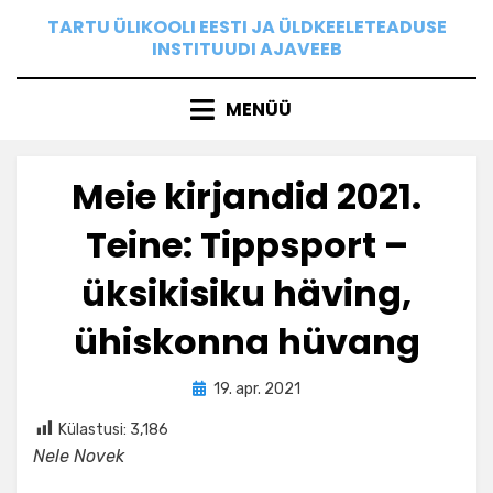
Skip
TARTU ÜLIKOOLI EESTI JA ÜLDKEELETEADUSE
to
INSTITUUDI AJAVEEB
content
MENÜÜ
Meie kirjandid 2021.
Teine: Tippsport –
üksikisiku häving,
ühiskonna hüvang
Posted
by
19. apr. 2021
Ilona
on
Külastusi:
3,186
Nele Novek