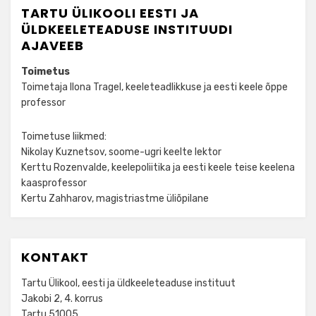
TARTU ÜLIKOOLI EESTI JA
ÜLDKEELETEADUSE INSTITUUDI
AJAVEEB
Toimetus
Toimetaja Ilona Tragel, keeleteadlikkuse ja eesti keele õppe
professor
Toimetuse liikmed:
Nikolay Kuznetsov, soome-ugri keelte lektor
Kerttu Rozenvalde, keelepoliitika ja eesti keele teise keelena
kaasprofessor
Kertu Zahharov, magistriastme üliõpilane
KONTAKT
Tartu Ülikool, eesti ja üldkeeleteaduse instituut
Jakobi 2, 4. korrus
Tartu 51005