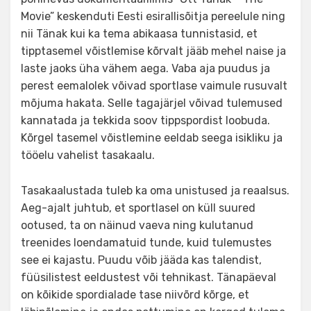
Movie” keskenduti Eesti esirallisõitja pereelule ning
nii Tänak kui ka tema abikaasa tunnistasid, et
tipptasemel võistlemise kõrvalt jääb mehel naise ja
laste jaoks üha vähem aega. Vaba aja puudus ja
perest eemalolek võivad sportlase vaimule rusuvalt
mõjuma hakata. Selle tagajärjel võivad tulemused
kannatada ja tekkida soov tippspordist loobuda.
Kõrgel tasemel võistlemine eeldab seega isikliku ja
tööelu vahelist tasakaalu.
Tasakaalustada tuleb ka oma unistused ja reaalsus.
Aeg-ajalt juhtub, et sportlasel on küll suured
ootused, ta on näinud vaeva ning kulutanud
treenides loendamatuid tunde, kuid tulemustes
see ei kajastu. Puudu võib jääda kas talendist,
füüsilistest eeldustest või tehnikast. Tänapäeval
on kõikide spordialade tase niivõrd kõrge, et