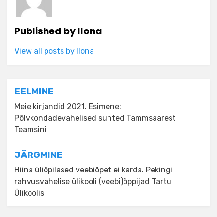
Published by
Ilona
View all posts by Ilona
Navigeerimine
EELMINE
Meie kirjandid 2021. Esimene:
Põlvkondadevahelised suhted Tammsaarest
Teamsini
JÄRGMINE
Hiina üliõpilased veebiõpet ei karda. Pekingi
rahvusvahelise ülikooli (veebi)õppijad Tartu
Ülikoolis