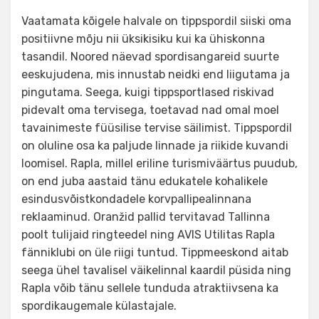
Vaatamata kõigele halvale on tippspordil siiski oma
positiivne mõju nii üksikisiku kui ka ühiskonna
tasandil. Noored näevad spordisangareid suurte
eeskujudena, mis innustab neidki end liigutama ja
pingutama. Seega, kuigi tippsportlased riskivad
pidevalt oma tervisega, toetavad nad omal moel
tavainimeste füüsilise tervise säilimist. Tippspordil
on oluline osa ka paljude linnade ja riikide kuvandi
loomisel. Rapla, millel eriline turismiväärtus puudub,
on end juba aastaid tänu edukatele kohalikele
esindusvõistkondadele korvpallipealinnana
reklaaminud. Oranžid pallid tervitavad Tallinna
poolt tulijaid ringteedel ning AVIS Utilitas Rapla
fänniklubi on üle riigi tuntud. Tippmeeskond aitab
seega ühel tavalisel väikelinnal kaardil püsida ning
Rapla võib tänu sellele tunduda atraktiivsena ka
spordikaugemale külastajale.