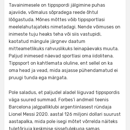
Tavainimesele on tippspordi jälgimine puhas
ajaviide, võimalus sõpradega reede õhtul
lõõgastuda. Mõnes mõttes võib tippsportlasi
meelelahutajateks nimetadagi. Nende võimuses on
inimeste tuju heaks teha või siis vastupidi,
kaotatud mängule järgnev daatum
mitteametlikuks rahvuslikuks leinapäevaks muuta.
Paljud inimesed näevad sportlasi oma iidolitena.
Tippsport on kahtlemata oluline, ent sellel on ka
oma head ja vead, mida asjasse pühendamatud ei
pruugi tunda ega märgata.
Pole saladus, et paljudel aladel liiguvad tippspordis
väga suured summad. Forbes
’
i andmeil teenis
Barcelona jalgpalliklubi argentiinlasest ründaja
Lionel Messi 2020. aastal 126 miljoni dollari suurust
aastapalka, mida pole isegi mõtet võrrelda näiteks
tuletõrjuja keskmise sissetulekuga samas