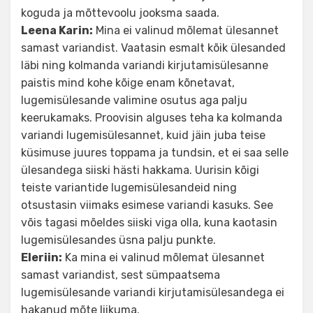
koguda ja mõttevoolu jooksma saada.
Leena Karin:
Mina ei valinud mõlemat ülesannet
samast variandist. Vaatasin esmalt kõik ülesanded
läbi ning kolmanda variandi kirjutamisülesanne
paistis mind kohe kõige enam kõnetavat,
lugemisülesande valimine osutus aga palju
keerukamaks. Proovisin alguses teha ka kolmanda
variandi lugemisülesannet, kuid jäin juba teise
küsimuse juures toppama ja tundsin, et ei saa selle
ülesandega siiski hästi hakkama. Uurisin kõigi
teiste variantide lugemisülesandeid ning
otsustasin viimaks esimese variandi kasuks. See
võis tagasi mõeldes siiski viga olla, kuna kaotasin
lugemisülesandes üsna palju punkte.
Eleriin:
Ka mina ei valinud mõlemat ülesannet
samast variandist, sest sümpaatsema
lugemisülesande variandi kirjutamisülesandega ei
hakanud mõte liikuma.