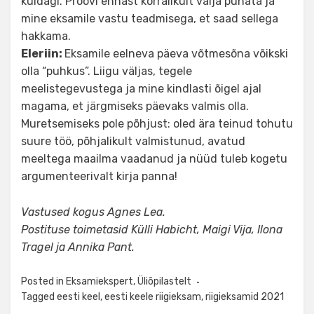
kuidagi. Proovi ennast korralikult välja puhata ja
mine eksamile vastu teadmisega, et saad sellega
hakkama.
Eleriin:
Eksamile eelneva päeva võtmesõna võikski
olla “puhkus”. Liigu väljas, tegele
meelistegevustega ja mine kindlasti õigel ajal
magama, et järgmiseks päevaks valmis olla.
Muretsemiseks pole põhjust: oled ära teinud tohutu
suure töö, põhjalikult valmistunud, avatud
meeltega maailma vaadanud ja nüüd tuleb kogetu
argumenteerivalt kirja panna!
Vastused kogus Agnes Lea.
Postituse toimetasid Külli Habicht, Maigi Vija, Ilona
Tragel ja Annika Pant.
Posted in
Eksamiekspert
,
Üliõpilastelt
Tagged
eesti keel
,
eesti keele riigieksam
,
riigieksamid 2021