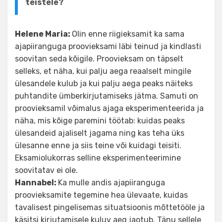
teistele?
Helene Maria:
Olin enne riigieksamit ka sama
ajapiiranguga proovieksami läbi teinud ja kindlasti
soovitan seda kõigile. Proovieksam on täpselt
selleks, et näha, kui palju aega reaalselt mingile
ülesandele kulub ja kui palju aega peaks näiteks
puhtandite ümberkirjutamiseks jätma. Samuti on
proovieksamil võimalus ajaga eksperimenteerida ja
näha, mis kõige paremini töötab: kuidas peaks
ülesandeid ajaliselt jagama ning kas teha üks
ülesanne enne ja siis teine või kuidagi teisiti.
Eksamiolukorras selline eksperimenteerimine
soovitatav ei ole.
Hannabel:
Ka mulle andis ajapiiranguga
proovieksamite tegemine hea ülevaate, kuidas
tavalisest pingelisemas situatsioonis mõttetööle ja
käsitsi kirjutamisele kuluv aeg jaotub. Tänu sellele