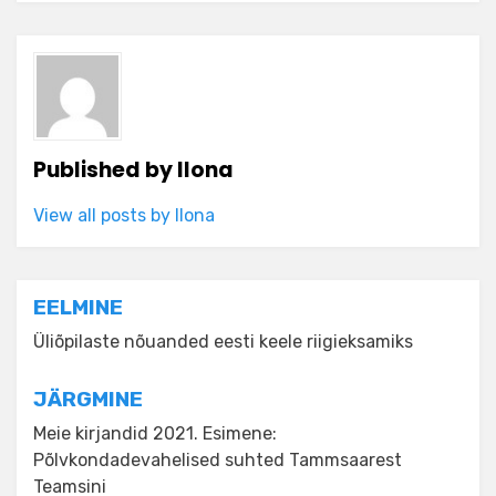
Published by
Ilona
View all posts by Ilona
Navigeerimine
EELMINE
Üliõpilaste nõuanded eesti keele riigieksamiks
JÄRGMINE
Meie kirjandid 2021. Esimene:
Põlvkondadevahelised suhted Tammsaarest
Teamsini