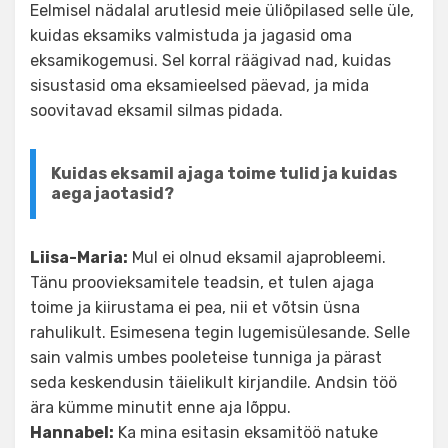
Eelmisel nädalal arutlesid meie üliõpilased selle üle,
kuidas eksamiks valmistuda ja jagasid oma
eksamikogemusi. Sel korral räägivad nad, kuidas
sisustasid oma eksamieelsed päevad, ja mida
soovitavad eksamil silmas pidada.
Kuidas eksamil ajaga toime tulid ja kuidas
aega jaotasid?
Liisa-Maria:
Mul ei olnud eksamil ajaprobleemi.
Tänu proovieksamitele teadsin, et tulen ajaga
toime ja kiirustama ei pea, nii et võtsin üsna
rahulikult. Esimesena tegin lugemisülesande. Selle
sain valmis umbes pooleteise tunniga ja pärast
seda keskendusin täielikult kirjandile. Andsin töö
ära kümme minutit enne aja lõppu.
Hannabel:
Ka mina esitasin eksamitöö natuke