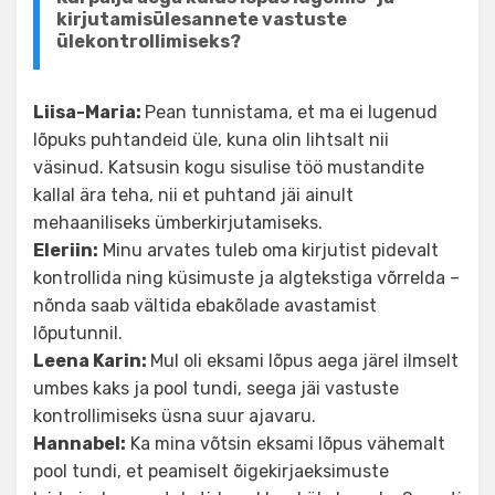
kirjutamisülesannete vastuste
ülekontrollimiseks?
Liisa-Maria:
Pean tunnistama, et ma ei lugenud
lõpuks puhtandeid üle, kuna olin lihtsalt nii
väsinud. Katsusin kogu sisulise töö mustandite
kallal ära teha, nii et puhtand jäi ainult
mehaaniliseks ümberkirjutamiseks.
Eleriin:
Minu arvates tuleb oma kirjutist pidevalt
kontrollida ning küsimuste ja algtekstiga võrrelda –
nõnda saab vältida ebakõlade avastamist
lõputunnil.
Leena Karin:
Mul oli eksami lõpus aega järel ilmselt
umbes kaks ja pool tundi, seega jäi vastuste
kontrollimiseks üsna suur ajavaru.
Hannabel:
Ka mina võtsin eksami lõpus vähemalt
pool tundi, et peamiselt õigekirjaeksimuste