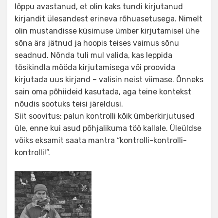
lõppu avastanud, et olin kaks tundi kirjutanud
kirjandit ülesandest erineva rõhuasetusega. Nimelt
olin mustandisse küsimuse ümber kirjutamisel ühe
sõna ära jätnud ja hoopis teises vaimus sõnu
seadnud. Nõnda tuli mul valida, kas leppida
tõsikindla mööda kirjutamisega või proovida
kirjutada uus kirjand – valisin neist viimase. Õnneks
sain oma põhiideid kasutada, aga teine kontekst
nõudis sootuks teisi järeldusi.
Siit soovitus: palun kontrolli kõik ümberkirjutused
üle, enne kui asud põhjalikuma töö kallale. Üleüldse
võiks eksamit saata mantra “kontrolli-kontrolli-
kontrolli!”.