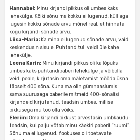
Hannabel:
Minu kirjandi pikkus oli umbes kaks
lehekülge. Kõiki sõnu ma kokku ei lugenud, küll aga
lugesin kokku sõnade arvu mõnel real, et hinnata
kogu kirjandi sõnade arvu.
Liisa-Maria:
Ka mina ei lugenud sõnade arvu, vaid
keskendusin sisule. Puhtand tuli veidi üle kahe
lehekülje.
Leena Karin:
Minu kirjandi pikkus oli ka lõpuks
umbes kaks puhtandipaberi lehekülge ja võibolla
veidi peale, kirjutasin oma mäletamist mööda üsna
täpselt 400 sõna. Kuna ma olin gümnaasiumis
sama suurusega paberile mitmeid 400-sõnalisi
kirjandeid kirjutanud, teadsin umbes, millise
pikkusega mu töö olla võiks.
Eleriin:
Oma kirjandi pikkust arvestasin umbkaudu:
teadsin, kui palju võtab minu käekiri paberil “ruumi”.
Sõnu ma ei lugenud, fookuses oli toetavate