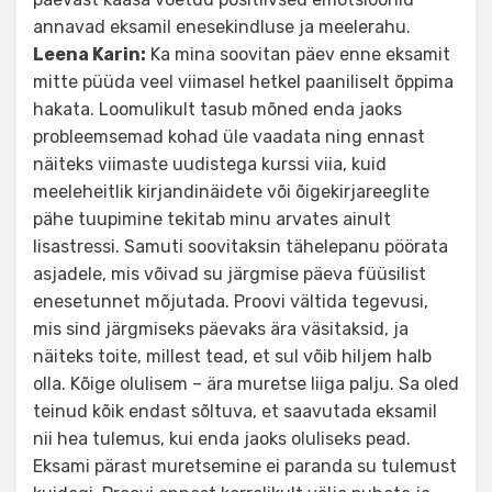
annavad eksamil enesekindluse ja meelerahu.
Leena Karin:
Ka mina soovitan päev enne eksamit
mitte püüda veel viimasel hetkel paaniliselt õppima
hakata. Loomulikult tasub mõned enda jaoks
probleemsemad kohad üle vaadata ning ennast
näiteks viimaste uudistega kurssi viia, kuid
meeleheitlik kirjandinäidete või õigekirjareeglite
pähe tuupimine tekitab minu arvates ainult
lisastressi. Samuti soovitaksin tähelepanu pöörata
asjadele, mis võivad su järgmise päeva füüsilist
enesetunnet mõjutada. Proovi vältida tegevusi,
mis sind järgmiseks päevaks ära väsitaksid, ja
näiteks toite, millest tead, et sul võib hiljem halb
olla. Kõige olulisem – ära muretse liiga palju. Sa oled
teinud kõik endast sõltuva, et saavutada eksamil
nii hea tulemus, kui enda jaoks oluliseks pead.
Eksami pärast muretsemine ei paranda su tulemust