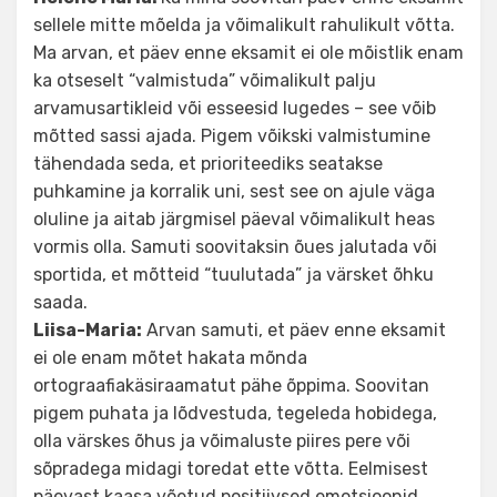
sellele mitte mõelda ja võimalikult rahulikult võtta.
Ma arvan, et päev enne eksamit ei ole mõistlik enam
ka otseselt “valmistuda” võimalikult palju
arvamusartikleid või esseesid lugedes – see võib
mõtted sassi ajada. Pigem võikski valmistumine
tähendada seda, et prioriteediks seatakse
puhkamine ja korralik uni, sest see on ajule väga
oluline ja aitab järgmisel päeval võimalikult heas
vormis olla. Samuti soovitaksin õues jalutada või
sportida, et mõtteid “tuulutada” ja värsket õhku
saada.
Liisa-Maria:
Arvan samuti, et päev enne eksamit
ei ole enam mõtet hakata mõnda
ortograafiakäsiraamatut pähe õppima. Soovitan
pigem puhata ja lõdvestuda, tegeleda hobidega,
olla värskes õhus ja võimaluste piires pere või
sõpradega midagi toredat ette võtta. Eelmisest
päevast kaasa võetud positiivsed emotsioonid