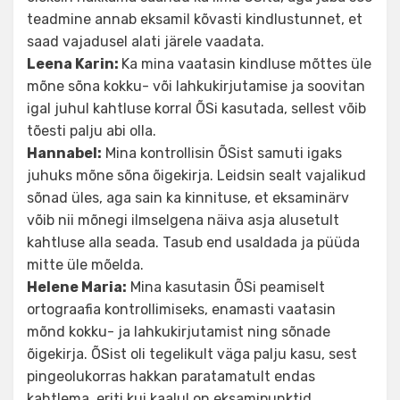
teadmine annab eksamil kõvasti kindlustunnet, et
saad vajadusel alati järele vaadata.
Leena Karin:
Ka mina vaatasin kindluse mõttes üle
mõne sõna kokku- või lahkukirjutamise ja soovitan
igal juhul kahtluse korral ÕSi kasutada, sellest võib
tõesti palju abi olla.
Hannabel:
Mina kontrollisin ÕSist samuti igaks
juhuks mõne sõna õigekirja. Leidsin sealt vajalikud
sõnad üles, aga sain ka kinnituse, et eksaminärv
võib nii mõnegi ilmselgena näiva asja alusetult
kahtluse alla seada. Tasub end usaldada ja püüda
mitte üle mõelda.
Helene Maria:
Mina kasutasin ÕSi peamiselt
ortograafia kontrollimiseks, enamasti vaatasin
mõnd kokku- ja lahkukirjutamist ning sõnade
õigekirja. ÕSist oli tegelikult väga palju kasu, sest
pingeolukorras hakkan paratamatult endas
kahtlema, eriti kui kaalul on eksamipunktid.