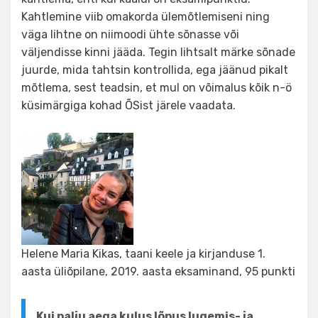
Kahtlemine viib omakorda ülemõtlemiseni ning
väga lihtne on niimoodi ühte sõnasse või
väljendisse kinni jääda. Tegin lihtsalt märke sõnade
juurde, mida tahtsin kontrollida, ega jäänud pikalt
mõtlema, sest teadsin, et mul on võimalus kõik n-ö
küsimärgiga kohad ÕSist järele vaadata.
Helene Maria Kikas, taani keele ja kirjanduse 1.
aasta üliõpilane, 2019. aasta eksaminand, 95 punkti
Kui palju aega kulus lõpus lugemis- ja