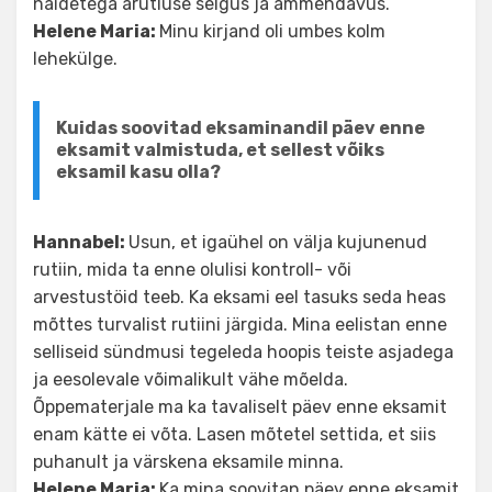
näidetega arutluse selgus ja ammendavus.
Helene Maria:
Minu kirjand oli umbes kolm
lehekülge.
Kuidas soovitad eksaminandil päev enne
eksamit valmistuda, et sellest võiks
eksamil kasu olla?
Hannabel:
Usun, et igaühel on välja kujunenud
rutiin, mida ta enne olulisi kontroll- või
arvestustöid teeb. Ka eksami eel tasuks seda heas
mõttes turvalist rutiini järgida. Mina eelistan enne
selliseid sündmusi tegeleda hoopis teiste asjadega
ja eesolevale võimalikult vähe mõelda.
Õppematerjale ma ka tavaliselt päev enne eksamit
enam kätte ei võta. Lasen mõtetel settida, et siis
puhanult ja värskena eksamile minna.
Helene Maria:
Ka mina soovitan päev enne eksamit