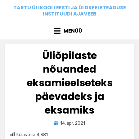
Skip
TARTU ÜLIKOOLI EESTI JA ÜLDKEELETEADUSE
to
INSTITUUDI AJAVEEB
content
MENÜÜ
Üliõpilaste
nõuanded
eksamieelseteks
päevadeks ja
eksamiks
Posted
by
14. apr. 2021
Ilona
on
Külastusi:
4,381