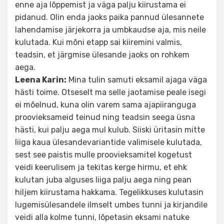
enne aja lõppemist ja väga palju kiirustama ei
pidanud. Olin enda jaoks paika pannud ülesannete
lahendamise järjekorra ja umbkaudse aja, mis neile
kulutada. Kui mõni etapp sai kiiremini valmis,
teadsin, et järgmise ülesande jaoks on rohkem
aega.
Leena Karin:
Mina tulin samuti eksamil ajaga väga
hästi toime. Otseselt ma selle jaotamise peale isegi
ei mõelnud, kuna olin varem sama ajapiiranguga
proovieksameid teinud ning teadsin seega üsna
hästi, kui palju aega mul kulub. Siiski üritasin mitte
liiga kaua ülesandevariantide valimisele kulutada,
sest see paistis mulle proovieksamitel kogetust
veidi keerulisem ja tekitas kerge hirmu, et ehk
kulutan juba alguses liiga palju aega ning pean
hiljem kiirustama hakkama. Tegelikkuses kulutasin
lugemisülesandele ilmselt umbes tunni ja kirjandile
veidi alla kolme tunni, lõpetasin eksami natuke