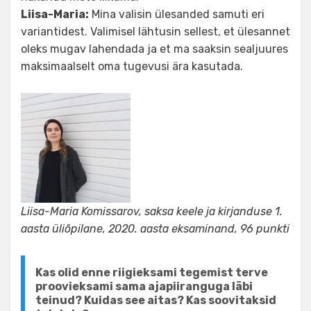
Liisa-Maria:
Mina valisin ülesanded samuti eri
variantidest. Valimisel lähtusin sellest, et ülesannet
oleks mugav lahendada ja et ma saaksin sealjuures
maksimaalselt oma tugevusi ära kasutada.
Liisa-Maria Komissarov, saksa keele ja kirjanduse 1.
aasta üliõpilane, 2020. aasta eksaminand, 96 punkti
Kas olid enne riigieksami tegemist terve
proovieksami sama ajapiiranguga läbi
teinud? Kuidas see aitas? Kas soovitaksid