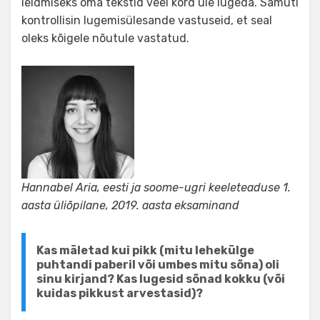
leidmiseks oma tekstid veel kord üle lugeda. Samuti
kontrollisin lugemisülesande vastuseid, et seal
oleks kõigele nõutule vastatud.
Hannabel Aria, eesti ja soome-ugri keeleteaduse 1.
aasta üliõpilane, 2019. aasta eksaminand
Kas mäletad kui pikk (mitu lehekülge
puhtandi paberil või umbes mitu sõna) oli
sinu kirjand? Kas lugesid sõnad kokku (või
kuidas pikkust arvestasid)?