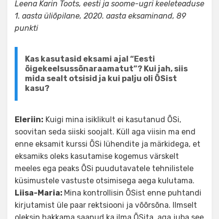
Leena Karin Toots, eesti ja soome-ugri keeleteaduse
1. aasta üliõpilane, 2020. aasta eksaminand, 89
punkti
Kas kasutasid eksami ajal “Eesti
õigekeelsussõnaraamatut”? Kui jah, siis
mida sealt otsisid ja kui palju oli ÕSist
kasu?
Eleriin:
Kuigi mina isiklikult ei kasutanud ÕSi,
soovitan seda siiski soojalt. Küll aga viisin ma end
enne eksamit kurssi ÕSi lühendite ja märkidega, et
eksamiks oleks kasutamise kogemus värskelt
meeles ega peaks ÕSi puudutavatele tehnilistele
küsimustele vastuste otsimisega aega kulutama.
Liisa-Maria:
Mina kontrollisin ÕSist enne puhtandi
kirjutamist üle paar rektsiooni ja võõrsõna. Ilmselt
oleksin hakkama saanud ka ilma ÕSita, aga juba see