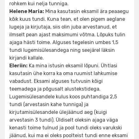
rohkem kui nelja tunniga.
Helene Maria:
Mina kasutasin eksamil ära peaaegu
kõik kuus tundi. Kuna tean, et olen pigem aeglane
lugeja ja kirjutaja, siis olin juba arvestanud, et
ilmselt pean ajast maksimumi võtma. Lõpuks tulin
ajaga hästi toime. Alguses tegelesin umbes 1,5
tundi lugemisülesandega ning seejärel läksin
kirjandi kallale.
Eleriin:
Ka mina istusin eksamil lõpuni. Ühtlasi
kasutasin ühe korra ka oma ruumist lahkumise
vabadust. Eksami alguses tutvusin kõigi
teemadega ja põgusalt alustekstidega.
Lugemisülesandele kulus koos puhtandiga 2,5
tundi (arvestasin kahe tunniga) ja
kirjutamisülesandele ülejäänud aeg (kuigi
arvestasin 3 tundi). Üldiselt oleksin ajaga väga
kenasti toime tulnud ja pool tundi oleks varukski
jäänud, kui ma ei oleks poolteist tundi enne eksami