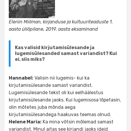
Eleriin Miilman, kirjanduse ja kultuuriteaduste 1.
aasta üliõpilane, 2019. aasta eksaminand
Kas valisid kirjutamisülesande ja
lugemisülesanded samast variandist? Kui
ei, siis miks?
Hannabel:
Valisin nii lugemis- kui ka
kirjutamisülesande samast variandist.
Lugemisülesande tekst oli kui eelhäälestus
kirjutamisülesande jaoks. Kui lugemisosa lõpetasin,
olin mõtetes juba mõnda aega
kirjutamisülesandega haakuvas teemas olnud.
Helene Maria:
Ka mina võtsin mõlemad samast
variandist. Minul aitas see kirjandi jaoks ideid